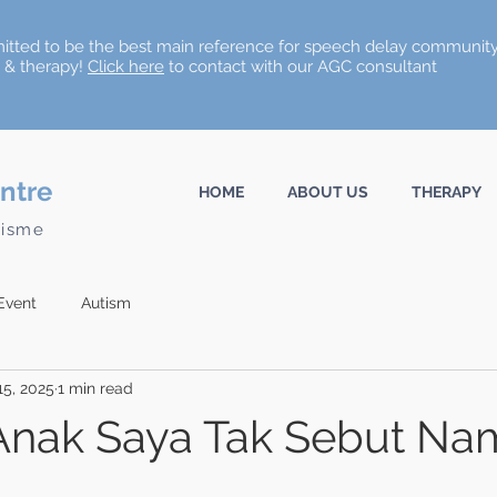
tted to be the best main reference for speech delay community
n & therapy!
Click here
to contact with our AGC consultant
ntre
HOME
ABOUT US
THERAPY
tisme
Event
Autism
15, 2025
1 min read
Anak Saya Tak Sebut Na