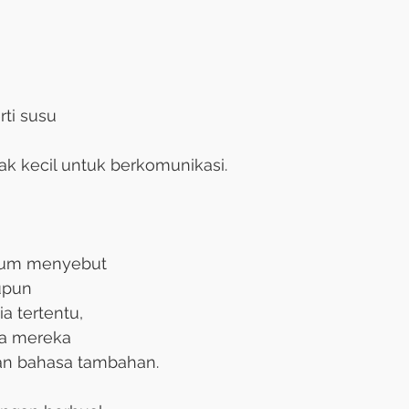
rti susu
h
ak kecil untuk berkomunikasi.
elum menyebut
upun
a tertentu,
da mereka
an bahasa tambahan.