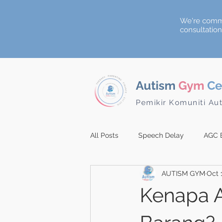
We're commi
consultatio
Autism
Gym
Ce
Pemikir Komuniti Au
All Posts
Speech Delay
AGC 
AUTISM GYM
Oct 
Kenapa 