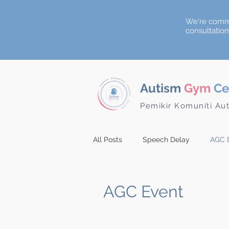
We're commi
consultatio
Autism
Gym
Ce
Pemikir Komuniti Au
All Posts
Speech Delay
AGC 
AGC Event