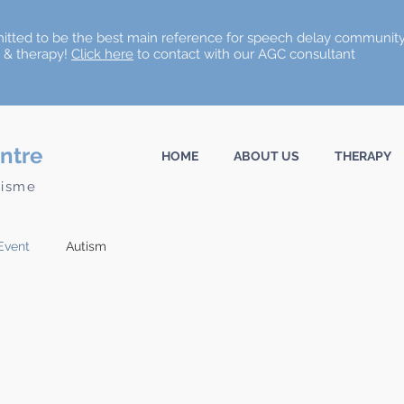
tted to be the best main reference for speech delay community
n & therapy!
Click here
to contact with our AGC consultant
ntre
HOME
ABOUT US
THERAPY
tisme
Event
Autism