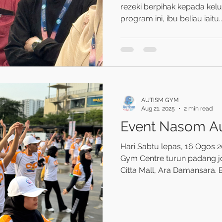
rezeki berpihak kepada kel
program ini, ibu beliau iaitu..
AUTISM GYM
Aug 21, 2025
2 min read
Event Nasom A
Hari Sabtu lepas, 16 Ogos 2
Gym Centre turun padang j
Citta Mall, Ara Damansara. 