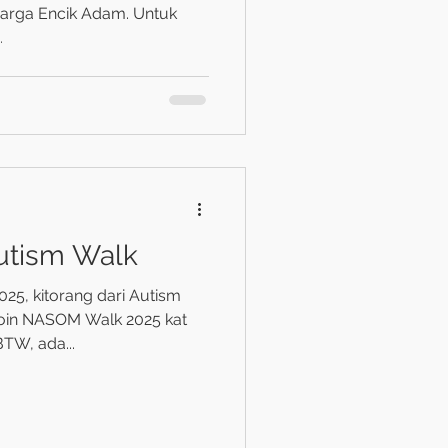
uarga Encik Adam. Untuk
.
utism Walk
025, kitorang dari Autism
oin NASOM Walk 2025 kat
BTW, ada...