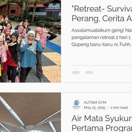
"Retreat- Surviv
Perang, Cerita 
Assalamualaikum geng! Nak c
pengalaman retreat 2 hari
Gopeng baru-baru ni. Fuhh
AUTISM GYM
May 15, 2025
2 min read
Air Mata Syukur
Pertama Progr