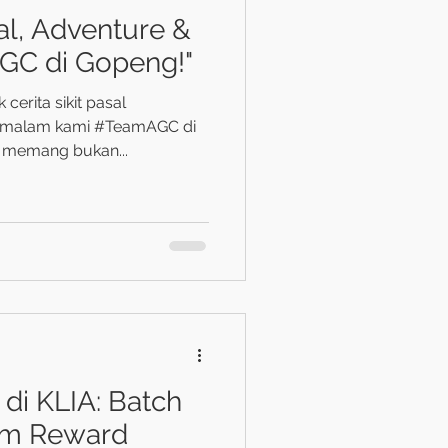
al, Adventure &
AGC di Gopeng!"
erita sikit pasal
 1 malam kami #TeamAGC di
, memang bukan...
 di KLIA: Batch
am Reward