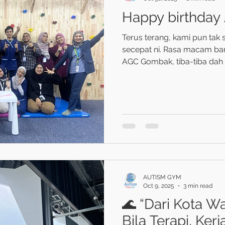
Happy birthday
Terus terang, kami pun tak
secepat ni. Rasa macam ba
AGC Gombak, tiba-tiba dah
ke 29 Oktober 2025 — kami
pertama dengan 100 pelaja
100, weh. Nombor yang dulu
dah depan mata. Tapi jujur,
Ada hari rasa nak give up, 
tak boleh tidur. Tiap satu pel
semuanya tinggalkan
AUTISM GYM
Oct 9, 2025
3 min read
🌊 “Dari Kota Wa
Bila Terapi, Ker