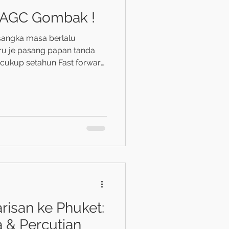
 AGC Gombak !
 sangka masa berlalu
ru je pasang papan tanda
 cukup setahun Fast forward
 sambut ulang tahun
r di bawah satu bumbung.
 rasa jauh gila. Sekarang
 perjalanan ni bukan senang.
ada hari rasa bangga sampai
ajar, tiap satu sesi,
risan ke Phuket:
ja & Percutian