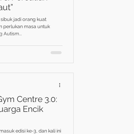
aut”
 sibuk jadi orang kuat
un perlukan masa untuk
ila geng Autism...
ym Centre 3.0:
uarga Encik
uk edisi ke-3, dan kali ini