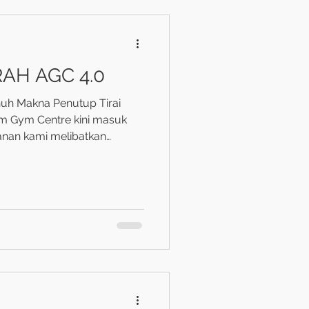
H AGC 4.0
uh Makna Penutup Tirai
m Gym Centre kini masuk
alanan kami melibatkan
am ini khusus untuk, Puan
a, setiap perjalanan bermula
. Keluarga Cik Akmar
an agak jauh dan waktu
pai dengan selamat.
sa t