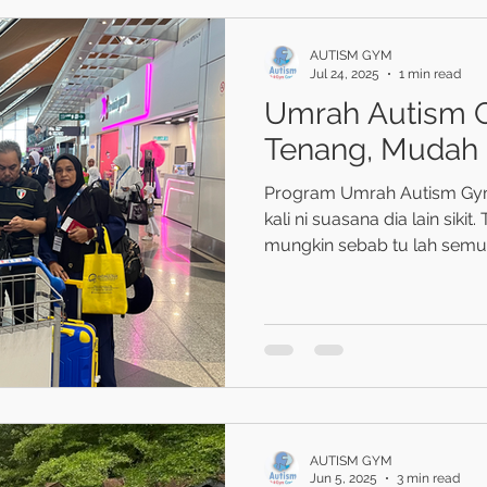
AUTISM GYM
Jul 24, 2025
1 min read
Umrah Autism G
Tenang, Mudah 
Program Umrah Autism Gym
kali ni suasana dia lain sikit.
mungkin sebab tu lah semua
AUTISM GYM
Jun 5, 2025
3 min read