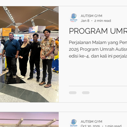
AUTISM GYM
Jan 8
2 min read
PROGRAM UMRA
Perjalanan Malam yang Pen
2025 Program Umrah Autis
edisi ke-4, dan kali ini perj
keluarga Cik Akmar . Progr
Norhayati , dan seperti bias
dengan satu niat yang baik
bertolak dari Melaka dan tiba di KLIA sekitar jam 9
malam . Walaupun perjalan
sudah lewat, semuanya sam
Suasana malam di KLIA tera
AUTISM GYM
Oct 30, 2025
1 min read