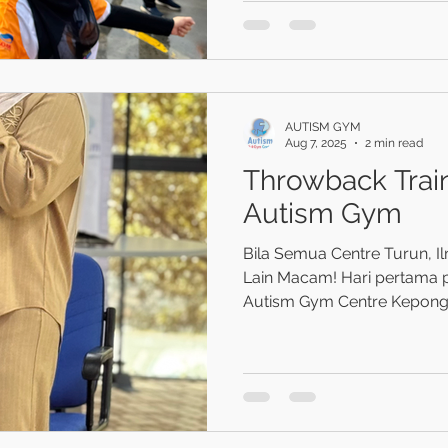
AUTISM GYM
Aug 7, 2025
2 min read
Throwback Train
Autism Gym
Bila Semua Centre Turun,
Lain Macam! Hari pertama pagi tu, semua therapist dari
Autism Gym Centre Kepong,