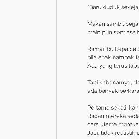
“Baru duduk sekejap
Makan sambil berjala
main pun sentiasa b
Ramai ibu bapa cepa
bila anak nampak t
Ada yang terus label
Tapi sebenarnya, 
ada banyak perkar
Pertama sekali, ka
Badan mereka seda
cara utama mereka b
Jadi, tidak realist