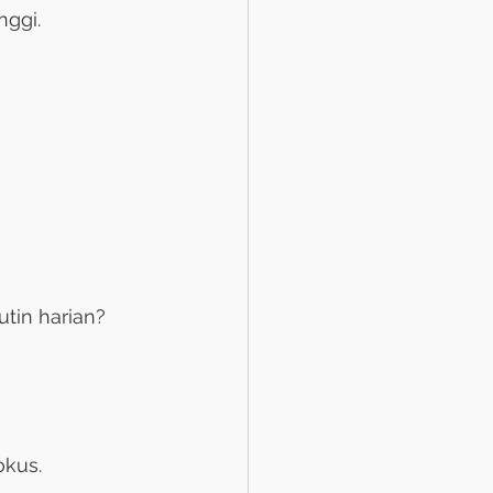
nggi.
tin harian?
okus.