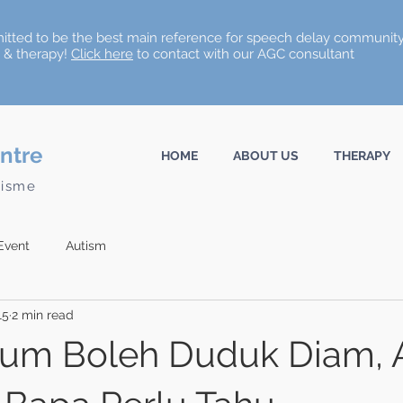
tted to be the best main reference for speech delay community
n & therapy!
Click here
to contact with our AGC consultant
ntre
HOME
ABOUT US
THERAPY
tisme
Event
Autism
15
2 min read
lum Boleh Duduk Diam, 