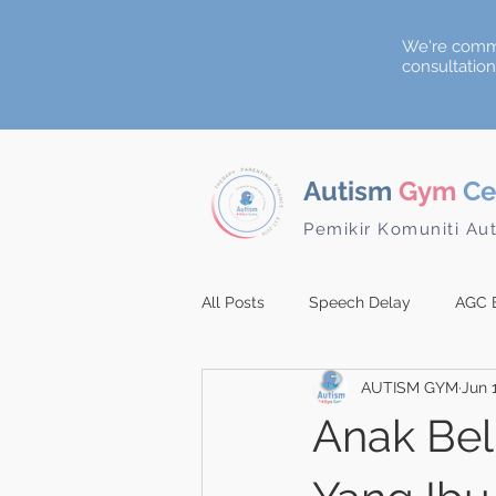
We're commi
consultatio
Autism
Gym
Ce
Pemikir Komuniti Au
All Posts
Speech Delay
AGC 
AUTISM GYM
Jun 
Anak Be