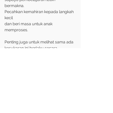
bermakna. 
Pecahkan kemahiran kepada langkah 
kecil 
dan beri masa untuk anak 
memproses.
Penting juga untuk melihat sama ada 
kesukaran ini berlaku secara 
konsisten 
dalam banyak aspek perkembangan. 
Jika anak nampak sukar memahami, 
mengingat dan menggunakan 
kemahiran baru mengikut usia, 
mendapatkan pandangan profesional 
boleh membantu mengenal pasti 
puncanya.